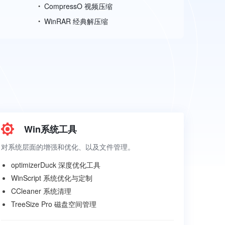
CompressO 视频压缩
•
WinRAR 经典解压缩
•
Win系统工具
对系统层面的增强和优化、以及文件管理。
optimizerDuck 深度优化工具
WinScript 系统优化与定制
CCleaner 系统清理
TreeSize Pro 磁盘空间管理