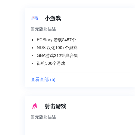
小游戏
暂无版块描述
PCStory 游戏2457个
NDS 汉化100+个游戏
GBA游戏212经典合集
街机500个游戏
查看全部 (5)
射击游戏
暂无版块描述