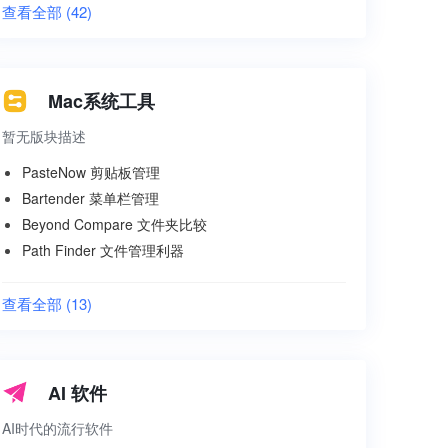
查看全部 (42)
Mac系统工具
暂无版块描述
PasteNow 剪贴板管理
Bartender 菜单栏管理
Beyond Compare 文件夹比较
Path Finder 文件管理利器
查看全部 (13)
AI 软件
AI时代的流行软件