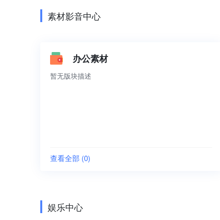
素材影音中心
办公素材
暂无版块描述
查看全部 (0)
娱乐中心