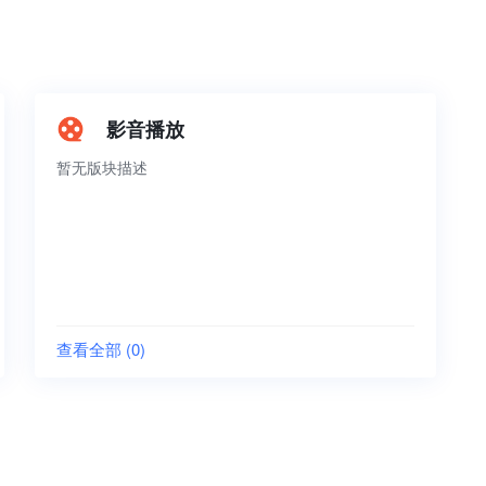
影音播放
暂无版块描述
查看全部 (0)