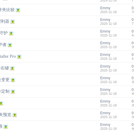
2025-11-18
7
Emmy
0
 文件夹比较
2025-11-18
7
Emmy
0
管理利器
2025-11-18
7
Emmy
0
位守护
2025-11-18
4
Emmy
0
守护者
2025-11-18
3
Emmy
0
aller Pro
2025-11-18
4
Emmy
0
鼠标右键
2025-11-18
3
Emmy
0
定位变更
2025-11-18
3
Emmy
0
 操作定制
2025-11-18
4
Emmy
0
2025-11-18
3
Emmy
0
文件夹预览
2025-11-18
3
Emmy
0
强
2025-11-18
4