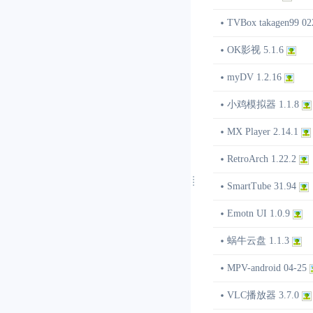
TVBox takagen99 02
OK影视 5.1.6
myDV 1.2.16
小鸡模拟器 1.1.8
MX Player 2.14.1
RetroArch 1.22.2
SmartTube 31.94
Emotn UI 1.0.9
蜗牛云盘 1.1.3
MPV-android 04-25
VLC播放器 3.7.0