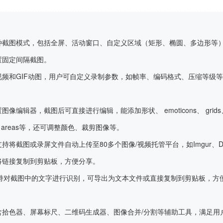
种截图模式，包括全屏、活动窗口、自定义区域（矩形、椭圆、多边形等
置固定间隔截图。
视频和GIF动图，用户可自定义录制参数，如帧率、编码格式、压缩等级
图像编辑器，截图后可直接进行编辑，能添加形状、 emoticons、 grids、 ar
urred areas等，还可调整颜色、裁剪图像等。
持将截图或录屏文件自动上传至80多个图像/视频托管平台，如Imgur、Dropbo
将链接复制到剪贴板，方便分享。
持对截图中的文字进行识别，可导出为文本文件或直接复制到剪贴板，方
含拾色器、屏幕标尺、二维码生成器、图像合并/分割等辅助工具，满足用