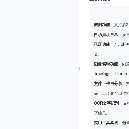
截图功能
：支持多
自动捕获屏幕，设
录屏功能
：可录制
义。
图像编辑功能
：内置
drawings、 bl
文件上传与分享
：支
等，上传后可自动
OCR文字识别
：支
字信息。
实用工具集成
：包