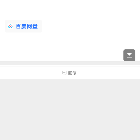
全部回复
看全部
倒序浏览
回复
暂无回复，快来抢沙发