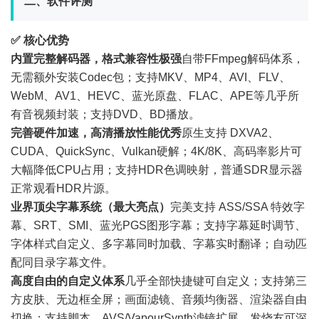
二、软件评测
✅ 核心优势
内置完整解码器，格式兼容性极强
自带FFmpeg解码体系，
无需额外安装Codec包；支持MKV、MP4、AVI、FLV、
WebM、AV1、HEVC、蓝光原盘、FLAC、APE等几乎所
有音视频封装；支持DVD、BD播放。
完善硬件加速，高清播放性能优秀
原生支持 DXVA2、
CUDA、QuickSync、Vulkan硬解；4K/8K、高码率影片可
大幅降低CPU占用；支持HDR色调映射，普通SDR显示器
正常观看HDR片源。
业界顶尖字幕系统（最大亮点）
完美支持 ASS/SSA 特效字
幕、SRT、SMI、蓝光PGS图形字幕；支持字幕延时调节、
字体样式自定义、多字幕同时加载、字幕实时翻译；自动匹
配同目录字幕文件。
高度自由的自定义体系
几乎全部快捷键可自定义；支持第三
方皮肤、无边框全屏；画面滤镜、音频均衡器、渲染器自由
切换；支持脚本、AVS/VapourSynth滤镜扩展，发烧友可深