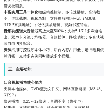
度调校画质。
丰富实用工具一体化
帧级精准控制、多倍速播放、高清截
图、连续截图、视频录制；支持播放网络串流（M3U8、
RTSP直播地址）；记忆播放进度、视频书签管理。
音频功能强大
音量最高放大至500%；支持5.1/7.1多声道输
出、双声卡分流；均衡器、音效插件、降噪功能；多音轨视
频自由切换配音。
资源占用可控
程序本体小巧，后台内存占用低，老旧电脑依
然流畅；支持多实例同时播放多个视频。
三、主要功能
1. 音视频播放核心能力
支持本地媒体、DVD/蓝光文件夹、网络直播链接（M3U8、
RTSP）
倍速播放：0.25～12倍速，音调不变（防变声）
帧步进：逐帧前进/后退，适合剪辑参考、素材校对