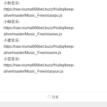
小秋音乐:
https://raw.niuma666bet.buzz/Huibq/keep-
alive/master/Music_Free/xiaoqiu.js
小蜗音乐:
https://raw.niuma666bet.buzz/Huibq/keep-
alive/master/Music_Free/xiaowo.js
小蜜音乐:
https://raw.niuma666bet.buzz/Huibq/keep-
alive/master/Music_Free/xiaomi.js
小芸音乐:
https://raw.niuma666bet.buzz/Huibq/keep-
alive/master/Music_Free/xiaoyun.js
回复
全部回复
看全部
倒序浏览