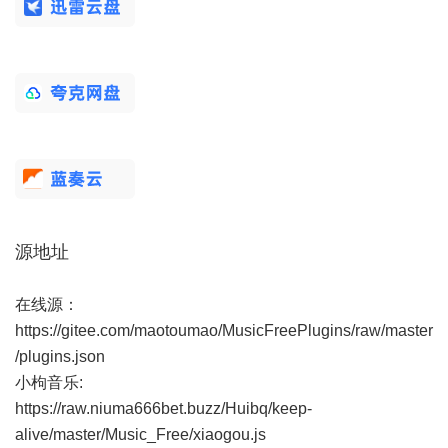
源地址
在线源：
https://gitee.com/maotoumao/MusicFreePlugins/raw/master
/plugins.json
小枸音乐:
https://raw.niuma666bet.buzz/Huibq/keep-
alive/master/Music_Free/xiaogou.js