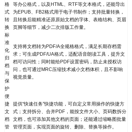
格
等办公格式，以及HTML、RTF等文本格式，还能导出
式
为EPUB、FB2格式用于电子书制作；支持批量转换，
转
且转换后能精准还原原始文档的字体、表格结构、页眉
换
页脚等细节，减少二次排版工作量。
标
准
支持将文档转为PDF/A全规格格式，满足长期存档需
化
求；可生成PDF/UA格式，适配语音朗读工具，提升文
归
档可访问性；同时能给PDF设置密码，防止未授权访
档
问，也可通过MRC压缩技术减小文档体积，且不影响
与
视觉质量。
保
护
便
捷
提供“快速任务”快捷功能，可自定义常用操作的快捷方
文
式；支持拆分、合并PDF，能按文件大小、页码数拆分
档
文档，也可添加其他文档的页面；还能通过缩略图批量
管
管理页面，实现页面的旋转、删除、替换等操作。