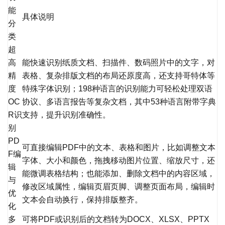
能
具体说明
分
类
超
高
能快速识别纸质文档、扫描件、数码照片中的文字，对
精
表格、复杂排版文档的布局还原度高，还支持哥特体等
度
特殊字体识别；198种语言的识别能力可轻松处理双语
OC
协议、多语言报告等复杂文档，其中53种语言附带字典
R识
支持，提升识别准确性。
别
PD
可直接编辑PDF中的文本、表格和图片，比如调整文本
F编
字体、大小和颜色，拖拽移动图片位置、缩放尺寸，还
辑
能微调表格结构；也能添加、删除文档中的内容区域，
与
修改区域属性，编辑页眉页脚、调整页面布局，编辑时
优
文本会自动换行，保持排版整齐。
化
多
可将PDF或识别后的文档转为DOCX、XLSX、PPTX