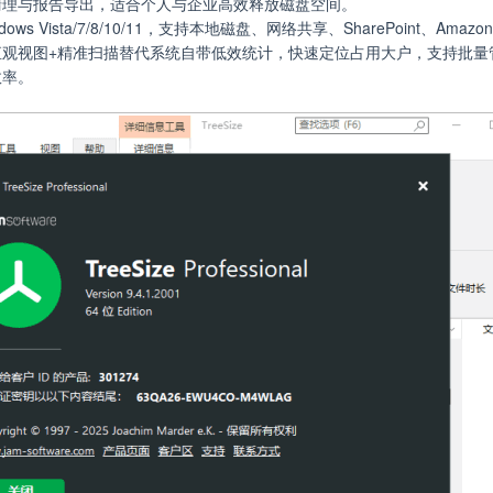
清理与报告导出，适合个人与企业高效释放磁盘空间。
ows Vista/7/8/10/11，支持本地磁盘、网络共享、SharePoint、Amaz
直观视图+精准扫描替代系统自带低效统计，快速定位占用大户，支持批量
效率。