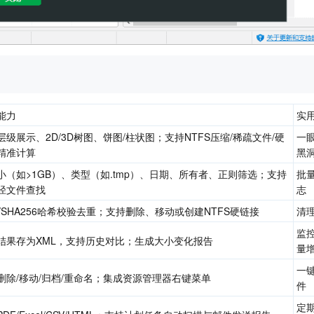
能力
实
层级展示、2D/3D树图、饼图/柱状图；支持NTFS压缩/稀疏文件/硬
一
精准计算
黑
小（如>1GB）、类型（如.tmp）、日期、所有者、正则筛选；支持
批
径文件查找
志
5/SHA256哈希校验去重；支持删除、移动或创建NTFS硬链接
清
监
结果存为XML，支持历史对比；生成大小变化报告
量
一
删除/移动/归档/重命名；集成资源管理器右键菜单
件
定