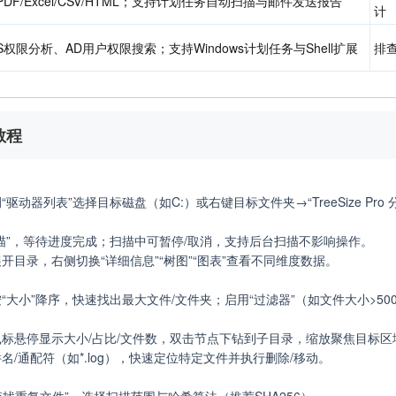
PDF/Excel/CSV/HTML；支持计划任务自动扫描与邮件发送报告
计
FS权限分析、AD用户权限搜索；支持Windows计划任务与Shell扩展
排
教程
驱动器列表”选择目标磁盘（如C:）或右键目标文件夹→“TreeSize Pro 分
描”，等待进度完成；扫描中可暂停/取消，支持后台扫描不影响操作。
开目录，右侧切换“详细信息”“树图”“图表”查看不同维度数据。
“大小”降序，快速找出最大文件/文件夹；启用“过滤器”（如文件大小>500M
标悬停显示大小/占比/文件数，双击节点下钻到子目录，缩放聚焦目标区
名/通配符（如*.log），快速定位特定文件并执行删除/移动。