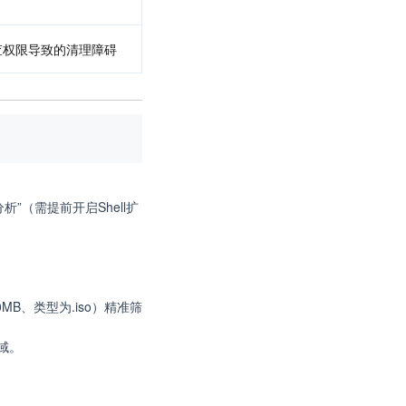
查权限导致的清理障碍
析”（需提前开启Shell扩
B、类型为.iso）精准筛
域。