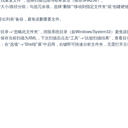
“查找重复文件”，选择扫描范围与哈希算法（推荐SHA256）。
大小/路径分组；勾选冗余项，选择“删除”“移动到指定文件夹”或“创建硬
导出列表”备份，避免误删重要文件。
录→“忽略此文件夹”，排除系统目录（如Windows/System32）避免
保存当前扫描为XML，下次扫描后点击“工具”→“比较扫描结果”，查看
：在“选项”→“Shell扩展”中启用，右键即可快速分析文件夹，无需打开