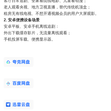
客厅日常追剧、全家看院线电影、儿童看动漫；
老人观看央视、地方卫视直播，替代传统机顶盒；
租房无有线电视、不想开通视频会员的用户大屏观影。
2. 安卓便携设备场景
安卓平板、安卓手机离线追剧：
外出下载缓存影片，无流量离线观看；
手机投屏车载、便携显示器。