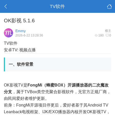
TV软件
OK影视 5.1.6
Emmy
楼主
2026-6-22 13:28:36
180
0
TV软件
安卓TV: 视频点播
一、软件背景
OK影视TV是
FongMi（蜂蜜BOX）开源播放器的二次魔改
分支
，属于TVBox类空壳聚合影视软件，无官方正规厂商，
由民间爱好者维护更新。
前身：FongMi开源项目停更后，爱好者基于其Android TV
Leanback电视框架、IJK/EXO播放器内核开发OK影视TV，