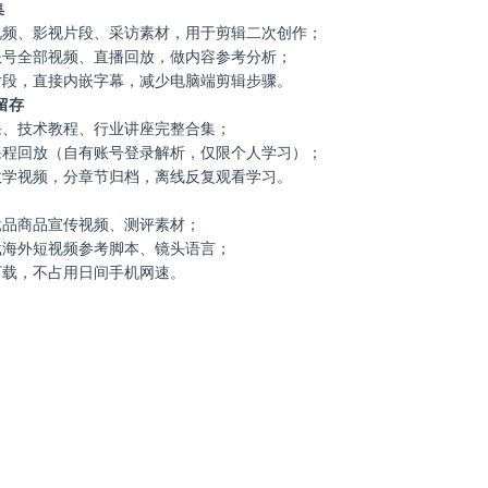
集
视频、影视片段、采访素材，用于剪辑二次创作；
账号全部视频、直播回放，做内容参考分析；
片段，直接内嵌字幕，减少电脑端剪辑步骤。
留存
课、技术教程、行业讲座完整合集；
课程回放（自有账号登录解析，仅限个人学习）；
教学视频，分章节归档，离线反复观看学习。
竞品商品宣传视频、测评素材；
载海外短视频参考脚本、镜头语言；
下载，不占用日间手机网速。