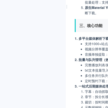
批量处理；支持C
原生Material
断下载。
三、核心功能
1. 多平台媒体解析下
支持1000+站
视频分辨率覆盖24
音频单独提取：M
2. 批量与队列管理（
完整播放列表/
txt文本批量
多任务并行队
定时预约下载
3. 一站式后期媒体
字幕：自动抓
章节：拆分长视
裁切：按时间
元数据编辑：