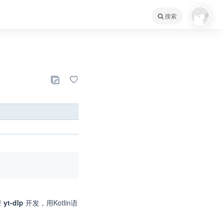
搜索
擎
yt-dlp
开发，用Kotlin语