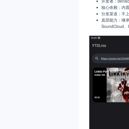
开发者：deni
核心依赖：内置P
分发渠道：不上架Go
底层能力：继承y
SoundClou